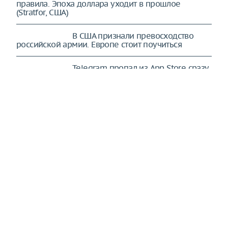
правила. Эпоха доллара уходит в прошлое
(Stratfor, США)
В США признали превосходство
российской армии. Европе стоит поучиться
Telegram пропал из App Store сразу
в нескольких странах
Закон о локализации может
привести к уходу из такси 200 тысяч водителей
В Севастополе военный открыл
огонь по сослуживцам, есть убитые
В торговых центрах Москвы за год
закрылись 2,3 тысячи объектов
Прилетело точно в цель: такого в
США не ждали. Посланники уже едут в Киев
(NetEase, Китай)