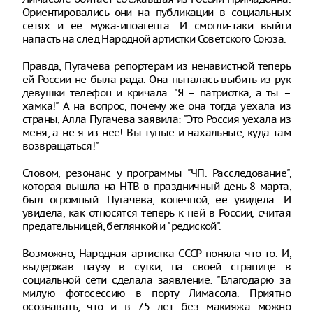
Ориентировались они на публикации в социальных
сетях и ее мужа-иноагента. И смогли-таки выйти
напасть на след Народной артистки Советского Союза.
Правда, Пугачева репортерам из ненавистной теперь
ей России не была рада. Она пыталась выбить из рук
девушки телефон и кричала: "Я – патриотка, а ты –
хамка!" А на вопрос, почему же она тогда уехала из
страны, Алла Пугачева заявила: "Это Россия уехала из
меня, а не я из нее! Вы тупые и нахальные, куда там
возвращаться!"
Словом, резонанс у программы "ЧП. Расследование",
которая вышла на НТВ в праздничный день 8 марта,
был огромный. Пугачева, конечной, ее увидела. И
увидела, как относятся теперь к ней в России, считая
предательницей, беглянкой и "редиской".
Возможно, Народная артистка СССР поняла что-то. И,
выдержав паузу в сутки, на своей странице в
социальной сети сделала заявление: "Благодарю за
милую фотосессию в порту Лимасола. Приятно
осознавать, что и в 75 лет без макияжа можно