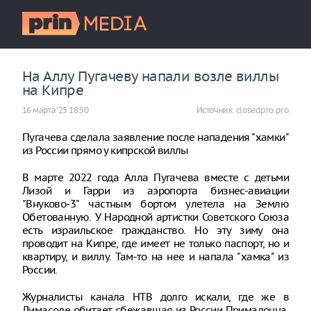
На Аллу Пугачеву напали возле виллы
на Кипре
16 марта ‘25 18:50
Источник:
closedpro.pro
Пугачева сделала заявление после нападения "хамки"
из России прямо у кипрской виллы
В марте 2022 года Алла Пугачева вместе с детьми
Лизой и Гарри из аэропорта бизнес-авиации
"Внуково-3" частным бортом улетела на Землю
Обетованную. У Народной артистки Советского Союза
есть израильское гражданство. Но эту зиму она
проводит на Кипре, где имеет не только паспорт, но и
квартиру, и виллу. Там-то на нее и напала "хамка" из
России.
Журналисты канала НТВ долго искали, где же в
Лимасоле обитает сбежавшая из России Примадонна.