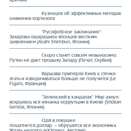
Кузнецов об эффективных методах
снижения кортизола
"Русофобское заклинание":
Захарова ошарашила японцев жестким
заявлением (Asahi Shimbun, Япония)
Скоро станет совсем невыносимо.
Путин не дает продыху Западу (Печат, Сербия)
Варшава приперла Киев к стенке:
лгать и изворачиваться больше не получится (Le
Figaro, Франция)
"Зеленский в кандалах". Мир ахнул:
вскрылась вся изнанка коррупции в Киеве (Shūkan
Gendai, Япония)
США в ловушке:
пошатнется доллар — обрушится вся экономика.
Ждать недолго (eXXpress, Австрия)