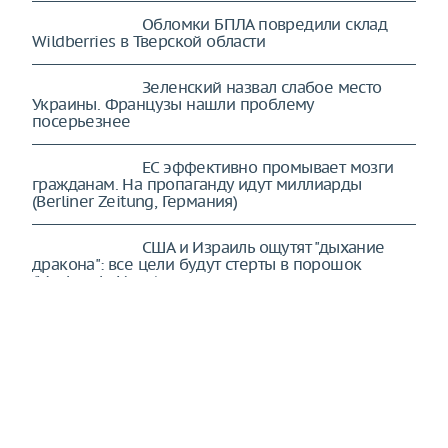
Обломки БПЛА повредили склад
Wildberries в Тверской области
Зеленский назвал слабое место
Украины. Французы нашли проблему
посерьезнее
ЕС эффективно промывает мозги
гражданам. На пропаганду идут миллиарды
(Berliner Zeitung, Германия)
США и Израиль ощутят "дыхание
дракона": все цели будут стерты в порошок
(Mashregh, Иран)
Ведется отчаянная борьба:
конфликт на Украине перешел в новое качество
(The New York Times, США)
ЕС утратил контроль над
собственной судьбой. Ему остается лишь
наблюдать (The New York Times, США)